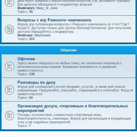
действуют правила о неразглашении вопросов (см. регламент турнира).
Для допуска обращаться к модератору форума.
Moderators:
Mary_N
,
June
Topics:
45
Вопросы с игр Рижского чемпионата
Форум для публикации вопросов с Рижского чемпионата по «Что? Где?
Когда?». Доступен только для группы RizhskijChempionat. Для получения
доступа обращайтесь к модератору.
Moderator:
Blackhawk
Topics:
203
Общение
Офтопик
Здесь можно общаться на любые темы, не связанные напрямую с
интеллектуальными играми. Взаимные вежливость и уважение
приветствуются.
Topics:
138
Разговоры по делу
Форум для сообщений о купле-продаже, услугах, а также для поиска
информации. Предлагайте, покупайте, спрашивайте и отвечайте. Флуд не
приветствуется.
Topics:
94
Организация досуга, спортивных и благотворительных
мероприятий
Походы, путешествия, совместные спортивные игры,
благотворительность, семинары. Форум для организации и координации
этих и им подобных мероприятий.
Topics:
7