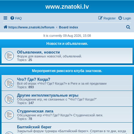
www.znatoki.lv
FAQ
Register
Login
S
https://www.znatoki.lv/forum
Board index
e
It is currently 09 Aug 2026, 15:08
a
Новости и объявления.
r
Объявления, новости
c
Форум для важных новостей, объявлений.
Topics:
25
h
Мероприятия рижского клуба знатоков.
Что? Где? Когда?
Всё об играх «Что? Где? Когда?» в Риге и за её пределами
Topics:
893
Другие интеллектуальные игры
Обсуждение игр, не связанных с "Что? Где? Когда?"
Topics:
147
Студенческая лига
Обсуждение игр «Что? Где? Когда?» Студенческой лиги.
Topics:
78
Балтийский берег
Закрытый форум турнира «Балтийский берег». Спрятан в те дни, когда