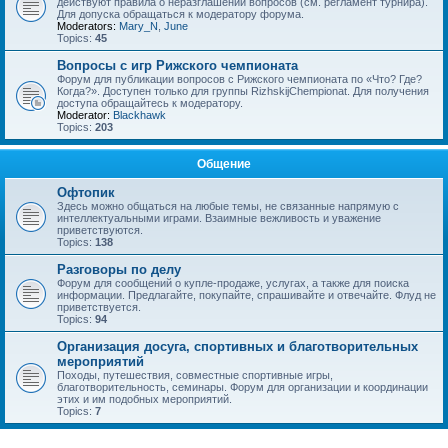
действуют правила о неразглашении вопросов (см. регламент турнира).
Для допуска обращаться к модератору форума.
Moderators:
Mary_N
,
June
Topics:
45
Вопросы с игр Рижского чемпионата
Форум для публикации вопросов с Рижского чемпионата по «Что? Где?
Когда?». Доступен только для группы RizhskijChempionat. Для получения
доступа обращайтесь к модератору.
Moderator:
Blackhawk
Topics:
203
Общение
Офтопик
Здесь можно общаться на любые темы, не связанные напрямую с
интеллектуальными играми. Взаимные вежливость и уважение
приветствуются.
Topics:
138
Разговоры по делу
Форум для сообщений о купле-продаже, услугах, а также для поиска
информации. Предлагайте, покупайте, спрашивайте и отвечайте. Флуд не
приветствуется.
Topics:
94
Организация досуга, спортивных и благотворительных
мероприятий
Походы, путешествия, совместные спортивные игры,
благотворительность, семинары. Форум для организации и координации
этих и им подобных мероприятий.
Topics:
7