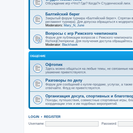
Обсуждение игр «Что? Где? Когда?» Студенческой лиги.
Балтийский берег
Закрытый форум турнира «Балтийский берег». Спрятан в 
регламент турнира). Для допуска обращаться к модерат
Moderators:
Mary_N
,
June
Вопросы с игр Рижского чемпионата
Форум для публикации вопросов с Рижского чемпионата п
RizhskijChempionat. Для получения доступа обращайтесь
Moderator:
Blackhawk
ОБЩЕНИЕ
Офтопик
Здесь можно общаться на любые темы, не связанные на
уважение приветствуются.
Разговоры по делу
Форум для сообщений о купле-продаже, услугах, а также
отвечайте. Флуд не приветствуется.
Организация досуга, спортивных и благотв
Походы, путешествия, совместные спортивные игры, бла
координации этих и им подобных мероприятий.
LOGIN
•
REGISTER
Username:
Password: