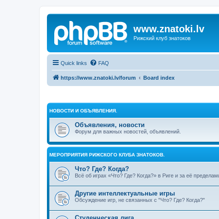
www.znatoki.lv
Рижский клуб знатоков
Quick links
FAQ
https://www.znatoki.lv/forum
Board index
НОВОСТИ И ОБЪЯВЛЕНИЯ.
Объявления, новости
Форум для важных новостей, объявлений.
МЕРОПРИЯТИЯ РИЖСКОГО КЛУБА ЗНАТОКОВ.
Что? Где? Когда?
Всё об играх «Что? Где? Когда?» в Риге и за её пределам
Другие интеллектуальные игры
Обсуждение игр, не связанных с "Что? Где? Когда?"
Студенческая лига