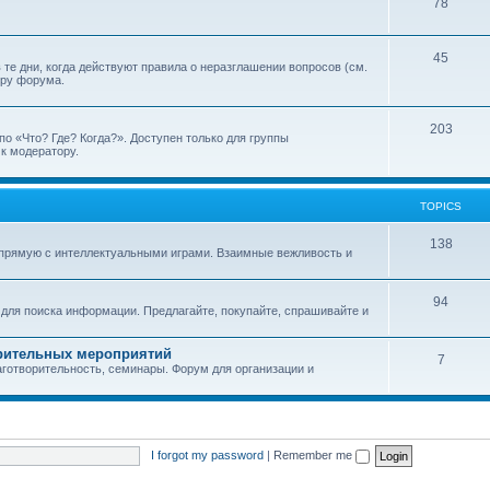
T
78
p
c
o
i
s
T
45
p
c
те дни, когда действуют правила о неразглашении вопросов (см.
ору форума.
o
i
s
p
c
T
203
о «Что? Где? Когда?». Доступен только для группы
i
s
 к модератору.
o
c
p
s
TOPICS
i
c
T
138
прямую с интеллектуальными играми. Взаимные вежливость и
s
o
p
T
94
 для поиска информации. Предлагайте, покупайте, спрашивайте и
i
o
орительных мероприятий
c
p
T
7
готворительность, семинары. Форум для организации и
s
i
o
c
p
s
i
I forgot my password
|
Remember me
c