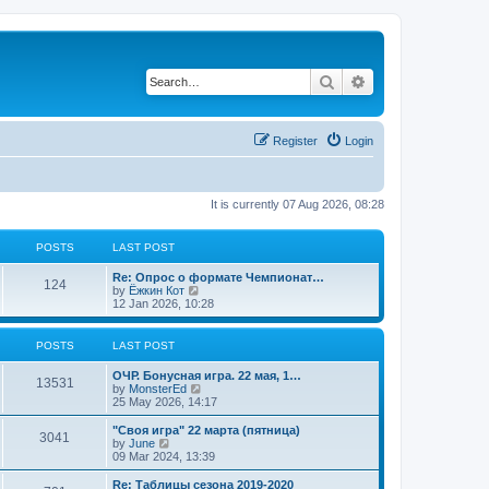
Search
Advanced search
Register
Login
It is currently 07 Aug 2026, 08:28
POSTS
LAST POST
L
Re: Опрос о формате Чемпионат…
P
124
a
V
by
Ёжкин Кот
s
i
12 Jan 2026, 10:28
o
t
e
p
w
s
o
t
POSTS
LAST POST
s
h
t
t
e
L
ОЧР. Бонусная игра. 22 мая, 1…
P
l
13531
a
V
by
MonsterEd
a
s
s
i
25 May 2026, 14:17
t
o
t
e
e
p
w
L
"Своя игра" 22 марта (пятница)
s
P
3041
s
o
t
a
V
by
June
t
s
h
s
i
09 Mar 2024, 13:39
p
o
t
t
e
t
e
o
l
p
w
L
Re: Таблицы сезона 2019-2020
s