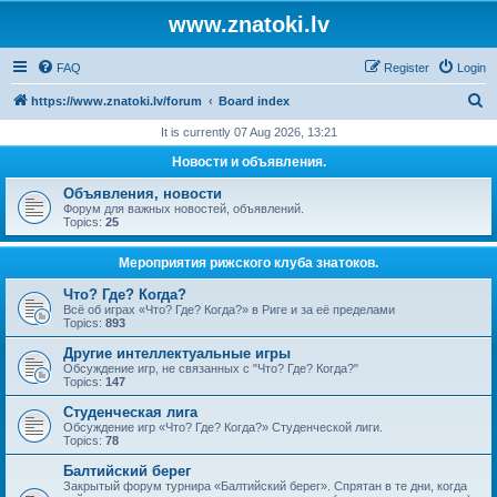
www.znatoki.lv
FAQ
Register
Login
S
https://www.znatoki.lv/forum
Board index
e
It is currently 07 Aug 2026, 13:21
a
Новости и объявления.
r
Объявления, новости
c
Форум для важных новостей, объявлений.
Topics:
25
h
Мероприятия рижского клуба знатоков.
Что? Где? Когда?
Всё об играх «Что? Где? Когда?» в Риге и за её пределами
Topics:
893
Другие интеллектуальные игры
Обсуждение игр, не связанных с "Что? Где? Когда?"
Topics:
147
Студенческая лига
Обсуждение игр «Что? Где? Когда?» Студенческой лиги.
Topics:
78
Балтийский берег
Закрытый форум турнира «Балтийский берег». Спрятан в те дни, когда