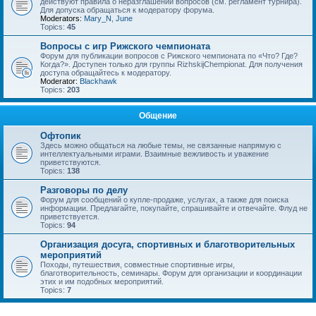
действуют правила о неразглашении вопросов (см. регламент турнира).
Для допуска обращаться к модератору форума.
Moderators:
Mary_N
,
June
Topics:
45
Вопросы с игр Рижского чемпионата
Форум для публикации вопросов с Рижского чемпионата по «Что? Где?
Когда?». Доступен только для группы RizhskijChempionat. Для получения
доступа обращайтесь к модератору.
Moderator:
Blackhawk
Topics:
203
Общение
Офтопик
Здесь можно общаться на любые темы, не связанные напрямую с
интеллектуальными играми. Взаимные вежливость и уважение
приветствуются.
Topics:
138
Разговоры по делу
Форум для сообщений о купле-продаже, услугах, а также для поиска
информации. Предлагайте, покупайте, спрашивайте и отвечайте. Флуд не
приветствуется.
Topics:
94
Организация досуга, спортивных и благотворительных
мероприятий
Походы, путешествия, совместные спортивные игры,
благотворительность, семинары. Форум для организации и координации
этих и им подобных мероприятий.
Topics:
7