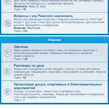
действуют правила о неразглашении вопросов (см. регламент турнира).
Для допуска обращаться к модератору форума.
Moderators:
Mary_N
,
June
Topics:
45
Вопросы с игр Рижского чемпионата
Форум для публикации вопросов с Рижского чемпионата по «Что? Где?
Когда?». Доступен только для группы RizhskijChempionat. Для получения
доступа обращайтесь к модератору.
Moderator:
Blackhawk
Topics:
203
Общение
Офтопик
Здесь можно общаться на любые темы, не связанные напрямую с
интеллектуальными играми. Взаимные вежливость и уважение
приветствуются.
Topics:
138
Разговоры по делу
Форум для сообщений о купле-продаже, услугах, а также для поиска
информации. Предлагайте, покупайте, спрашивайте и отвечайте. Флуд не
приветствуется.
Topics:
94
Организация досуга, спортивных и благотворительных
мероприятий
Походы, путешествия, совместные спортивные игры,
благотворительность, семинары. Форум для организации и координации
этих и им подобных мероприятий.
Topics:
7