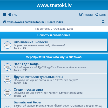
www.znatoki.lv
FAQ
Register
Login
S
https://www.znatoki.lv/forum
Board index
e
It is currently 07 Aug 2026, 12:53
a
Новости и объявления.
r
Объявления, новости
c
Форум для важных новостей, объявлений.
Topics:
25
h
Мероприятия рижского клуба знатоков.
Что? Где? Когда?
Всё об играх «Что? Где? Когда?» в Риге и за её пределами
Topics:
893
Другие интеллектуальные игры
Обсуждение игр, не связанных с "Что? Где? Когда?"
Topics:
147
Студенческая лига
Обсуждение игр «Что? Где? Когда?» Студенческой лиги.
Topics:
78
Балтийский берег
Закрытый форум турнира «Балтийский берег». Спрятан в те дни, когда