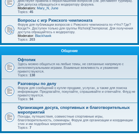
действуют правила о неразглашении вопросов (см. регламент турнира).
Для допуска обращаться к модератору форума.
Moderators:
Mary_N
,
June
Topics:
45
Вопросы с игр Рижского чемпионата
Форум для публикации вопросов с Рижского чемпионата по «Что? Где?
Когда?». Доступен только для группы RizhskijChempionat. Для получения
доступа обращайтесь к модератору.
Moderator:
Blackhawk
Topics:
203
Общение
Офтопик
Здесь можно общаться на любые темы, не связанные напрямую с
интеллектуальными играми. Взаимные вежливость и уважение
приветствуются.
Topics:
138
Разговоры по делу
Форум для сообщений о купле-продаже, услугах, а также для поиска
информации. Предлагайте, покупайте, спрашивайте и отвечайте. Флуд не
приветствуется.
Topics:
94
Организация досуга, спортивных и благотворительных
мероприятий
Походы, путешествия, совместные спортивные игры,
благотворительность, семинары. Форум для организации и координации
этих и им подобных мероприятий.
Topics:
7