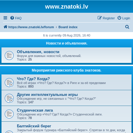
www.znatoki.lv
FAQ
Register
Login
S
https://www.znatoki.lv/forum
Board index
e
It is currently 09 Aug 2026, 16:40
a
Новости и объявления.
r
Объявления, новости
c
Форум для важных новостей, объявлений.
Topics:
25
h
Мероприятия рижского клуба знатоков.
Что? Где? Когда?
Всё об играх «Что? Где? Когда?» в Риге и за её пределами
Topics:
893
Другие интеллектуальные игры
Обсуждение игр, не связанных с "Что? Где? Когда?"
Topics:
147
Студенческая лига
Обсуждение игр «Что? Где? Когда?» Студенческой лиги.
Topics:
78
Балтийский берег
Закрытый форум турнира «Балтийский берег». Спрятан в те дни, когда