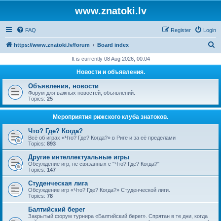
www.znatoki.lv
FAQ
Register
Login
S
https://www.znatoki.lv/forum
Board index
e
It is currently 08 Aug 2026, 00:04
a
Новости и объявления.
r
Объявления, новости
c
Форум для важных новостей, объявлений.
Topics:
25
h
Мероприятия рижского клуба знатоков.
Что? Где? Когда?
Всё об играх «Что? Где? Когда?» в Риге и за её пределами
Topics:
893
Другие интеллектуальные игры
Обсуждение игр, не связанных с "Что? Где? Когда?"
Topics:
147
Студенческая лига
Обсуждение игр «Что? Где? Когда?» Студенческой лиги.
Topics:
78
Балтийский берег
Закрытый форум турнира «Балтийский берег». Спрятан в те дни, когда