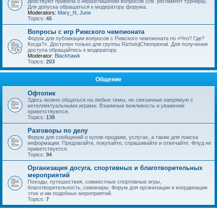
действуют правила о неразглашении вопросов (см. регламент турнира).
Для допуска обращаться к модератору форума.
Moderators:
Mary_N
,
June
Topics:
45
Вопросы с игр Рижского чемпионата
Форум для публикации вопросов с Рижского чемпионата по «Что? Где?
Когда?». Доступен только для группы RizhskijChempionat. Для получения
доступа обращайтесь к модератору.
Moderator:
Blackhawk
Topics:
203
Общение
Офтопик
Здесь можно общаться на любые темы, не связанные напрямую с
интеллектуальными играми. Взаимные вежливость и уважение
приветствуются.
Topics:
138
Разговоры по делу
Форум для сообщений о купле-продаже, услугах, а также для поиска
информации. Предлагайте, покупайте, спрашивайте и отвечайте. Флуд не
приветствуется.
Topics:
94
Организация досуга, спортивных и благотворительных
мероприятий
Походы, путешествия, совместные спортивные игры,
благотворительность, семинары. Форум для организации и координации
этих и им подобных мероприятий.
Topics:
7