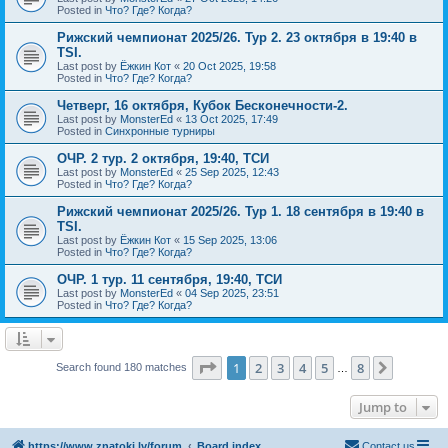
Posted in
Что? Где? Когда?
Рижский чемпионат 2025/26. Тур 2. 23 октября в 19:40 в
TSI.
Last post by
Ёжкин Кот
«
20 Oct 2025, 19:58
Posted in
Что? Где? Когда?
Четверг, 16 октября, Кубок Бесконечности-2.
Last post by
MonsterEd
«
13 Oct 2025, 17:49
Posted in
Синхронные турниры
ОЧР. 2 тур. 2 октября, 19:40, ТСИ
Last post by
MonsterEd
«
25 Sep 2025, 12:43
Posted in
Что? Где? Когда?
Рижский чемпионат 2025/26. Тур 1. 18 сентября в 19:40 в
TSI.
Last post by
Ёжкин Кот
«
15 Sep 2025, 13:06
Posted in
Что? Где? Когда?
ОЧР. 1 тур. 11 сентября, 19:40, ТСИ
Last post by
MonsterEd
«
04 Sep 2025, 23:51
Posted in
Что? Где? Когда?
Page
1
of
8
1
2
3
4
5
8
Next
Search found 180 matches
…
Jump to
https://www.znatoki.lv/forum
Board index
Contact us