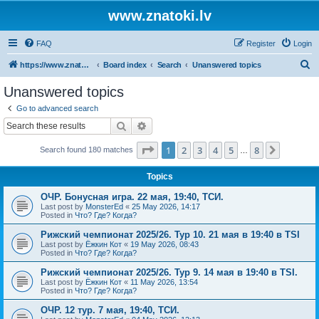
www.znatoki.lv
FAQ
Register
Login
S
https://www.znatoki.lv/forum
Board index
Search
Unanswered topics
e
Unanswered topics
a
Go to advanced search
r
Search
Advanced search
c
Page
1
of
8
1
2
3
4
5
8
Next
Search found 180 matches
h
…
Topics
ОЧР. Бонусная игра. 22 мая, 19:40, ТСИ.
Last post by
MonsterEd
«
25 May 2026, 14:17
Posted in
Что? Где? Когда?
Рижский чемпионат 2025/26. Тур 10. 21 мая в 19:40 в TSI
Last post by
Ёжкин Кот
«
19 May 2026, 08:43
Posted in
Что? Где? Когда?
Рижский чемпионат 2025/26. Тур 9. 14 мая в 19:40 в TSI.
Last post by
Ёжкин Кот
«
11 May 2026, 13:54
Posted in
Что? Где? Когда?
ОЧР. 12 тур. 7 мая, 19:40, ТСИ.