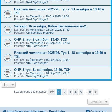
Posted in
Что? Где? Когда?
Рижский чемпионат 2025/26. Тур 2. 23 октября в 19:40 в
TSI.
Last post by
Ёжкин Кот
«
20 Oct 2025, 19:58
Posted in
Что? Где? Когда?
Четверг, 16 октября, Кубок Бесконечности-2.
Last post by
MonsterEd
«
13 Oct 2025, 17:49
Posted in
Синхронные турниры
ОЧР. 2 тур. 2 октября, 19:40, ТСИ
Last post by
MonsterEd
«
25 Sep 2025, 12:43
Posted in
Что? Где? Когда?
Рижский чемпионат 2025/26. Тур 1. 18 сентября в 19:40 в
TSI.
Last post by
Ёжкин Кот
«
15 Sep 2025, 13:06
Posted in
Что? Где? Когда?
ОЧР. 1 тур. 11 сентября, 19:40, ТСИ
Last post by
MonsterEd
«
04 Sep 2025, 23:51
Posted in
Что? Где? Когда?
Page
1
of
8
1
2
3
4
5
8
Next
Search found 180 matches
…
Jump to
https://www.znatoki.lv/forum
Board index
Contact us