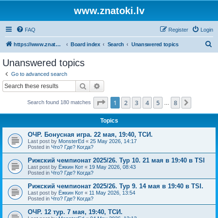
www.znatoki.lv
FAQ
Register
Login
S
https://www.znatoki.lv/forum
Board index
Search
Unanswered topics
e
Unanswered topics
a
Go to advanced search
r
Search
Advanced search
c
Page
1
of
8
1
2
3
4
5
8
Next
Search found 180 matches
h
…
Topics
ОЧР. Бонусная игра. 22 мая, 19:40, ТСИ.
Last post by
MonsterEd
«
25 May 2026, 14:17
Posted in
Что? Где? Когда?
Рижский чемпионат 2025/26. Тур 10. 21 мая в 19:40 в TSI
Last post by
Ёжкин Кот
«
19 May 2026, 08:43
Posted in
Что? Где? Когда?
Рижский чемпионат 2025/26. Тур 9. 14 мая в 19:40 в TSI.
Last post by
Ёжкин Кот
«
11 May 2026, 13:54
Posted in
Что? Где? Когда?
ОЧР. 12 тур. 7 мая, 19:40, ТСИ.