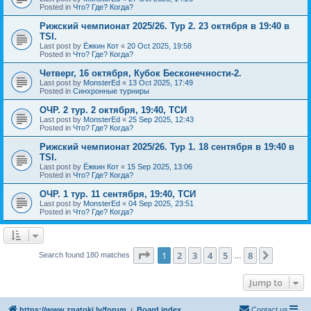
Posted in
Что? Где? Когда?
Рижский чемпионат 2025/26. Тур 2. 23 октября в 19:40 в
TSI.
Last post by
Ёжкин Кот
«
20 Oct 2025, 19:58
Posted in
Что? Где? Когда?
Четверг, 16 октября, Кубок Бесконечности-2.
Last post by
MonsterEd
«
13 Oct 2025, 17:49
Posted in
Синхронные турниры
ОЧР. 2 тур. 2 октября, 19:40, ТСИ
Last post by
MonsterEd
«
25 Sep 2025, 12:43
Posted in
Что? Где? Когда?
Рижский чемпионат 2025/26. Тур 1. 18 сентября в 19:40 в
TSI.
Last post by
Ёжкин Кот
«
15 Sep 2025, 13:06
Posted in
Что? Где? Когда?
ОЧР. 1 тур. 11 сентября, 19:40, ТСИ
Last post by
MonsterEd
«
04 Sep 2025, 23:51
Posted in
Что? Где? Когда?
Page
1
of
8
1
2
3
4
5
8
Next
Search found 180 matches
…
Jump to
https://www.znatoki.lv/forum
Board index
Contact us