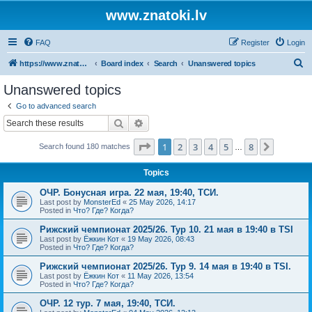
www.znatoki.lv
FAQ
Register
Login
S
https://www.znatoki.lv/forum
Board index
Search
Unanswered topics
e
Unanswered topics
a
Go to advanced search
r
Search
Advanced search
c
Page
1
of
8
1
2
3
4
5
8
Next
Search found 180 matches
h
…
Topics
ОЧР. Бонусная игра. 22 мая, 19:40, ТСИ.
Last post by
MonsterEd
«
25 May 2026, 14:17
Posted in
Что? Где? Когда?
Рижский чемпионат 2025/26. Тур 10. 21 мая в 19:40 в TSI
Last post by
Ёжкин Кот
«
19 May 2026, 08:43
Posted in
Что? Где? Когда?
Рижский чемпионат 2025/26. Тур 9. 14 мая в 19:40 в TSI.
Last post by
Ёжкин Кот
«
11 May 2026, 13:54
Posted in
Что? Где? Когда?
ОЧР. 12 тур. 7 мая, 19:40, ТСИ.