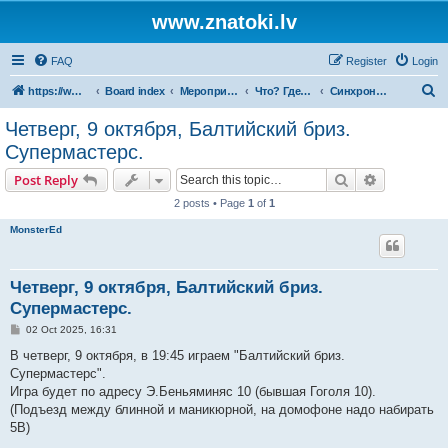
www.znatoki.lv
FAQ
Register
Login
S
https://www.znatoki.lv/forum
Board index
Мероприятия рижского клуба знатоков.
Что? Где? Когда?
Синхронные турниры
e
Четверг, 9 октября, Балтийский бриз.
a
Супермастерс.
r
Search
Advanced s
Post Reply
c
2 posts • Page
1
of
1
h
MonsterEd
Четверг, 9 октября, Балтийский бриз.
Супермастерс.
P
02 Oct 2025, 16:31
o
s
В четверг, 9 октября, в 19:45 играем "Балтийский бриз.
t
Супермастерс".
Игра будет по адресу Э.Беньяминяс 10 (бывшая Гоголя 10).
(Подъезд между блинной и маникюрной, на домофоне надо набирать
5В)