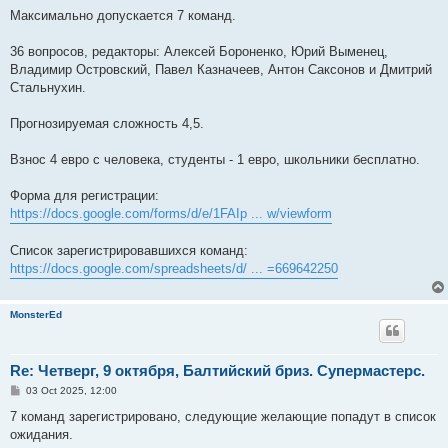
Максимально допускается 7 команд.
36 вопросов, редакторы: Алексей Бороненко, Юрий Выменец,
Владимир Островский, Павел Казначеев, Антон Саксонов и Дмитрий
Стальнухин.
Прогнозируемая сложность 4,5.
Взнос 4 евро с человека, студенты - 1 евро, школьники бесплатно.
Форма для регистрации:
https://docs.google.com/forms/d/e/1FAIp ... w/viewform
Список зарегистрировавшихся команд:
https://docs.google.com/spreadsheets/d/ ... =669642250
MonsterEd
Re: Четверг, 9 октября, Балтийский бриз. Супермастерс.
P
03 Oct 2025, 12:00
o
s
7 команд зарегистрировано, следующие желающие попадут в список
t
ожидания.